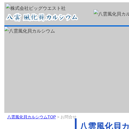
八雲風化貝カルシウムTOP
> お問合せ
八雲風化貝